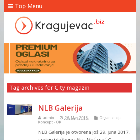
Top Menu
Tag archives for City magazin
NLB Galerija
admin
26. May 2018.
Organizacija
Koncept - OK
NLB Galerija je otvorena još 29. juna 2017.
godine izložbom slika „Moć cveća“