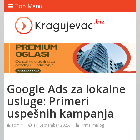
Top Menu
Google Ads za lokalne
usluge: Primeri
uspešnih kampanja
admin
11. September 2025.
Firme
,
mBlog