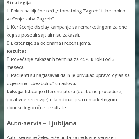
Strategija
:
 Fokus na ključne reči „stomatolog Zagreb“ i „bezbolno
vađenje zuba Zagreb“.
 Korišćenje display kampanje sa remarketingom za one
koji su posetili sajt ali nisu zakazali.
 Ekstenzije sa ocjenama i recenzijama.
Rezultat
:
 Povećanje zakazanih termina za 45% u roku od 3
meseca.
 Pacijenti su naglašavali da ih je privukao upravo oglas sa
ocjenama i „bezbolno“ u naslovu.
Lekcija
: Isticanje diferencijatora (bezbolne procedure,
pozitivne recenzije) u kombinaciji sa remarketingom
donosi dugoročne rezultate.
Auto-servis – Ljubljana
Auto-servis je želeo više upita za redovne servise i