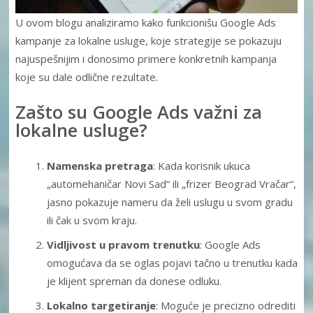
U ovom blogu analiziramo kako funkcionišu Google Ads
kampanje za lokalne usluge, koje strategije se pokazuju
najuspešnijim i donosimo primere konkretnih kampanja
koje su dale odlične rezultate.
Zašto su Google Ads važni za
lokalne usluge?
Namenska pretraga
: Kada korisnik ukuca
„automehaničar Novi Sad“ ili „frizer Beograd Vračar“,
jasno pokazuje nameru da želi uslugu u svom gradu
ili čak u svom kraju.
Vidljivost u pravom trenutku
: Google Ads
omogućava da se oglas pojavi tačno u trenutku kada
je klijent spreman da donese odluku.
Lokalno targetiranje
: Moguće je precizno odrediti