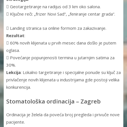
 Geotargetiranje na radijus od 3 km oko salona.
 Ključne reči: „frizer Novi Sad“, „feniranje centar grada“.
 Landing stranica sa online formom za zakazivanje.
Rezultat
:
 60% novih klijenata u prvih mesec dana došlo je putem
oglasa.
 Povećanje popunjenosti termina u jutarnjim satima za
30%.
Lekcija
: Lokalno targetiranje i specijalne ponude su ključ za
privlačenje novih klijenata u industrijama gde postoji velika
konkurencija.
Stomatološka ordinacija – Zagreb
Ordinacija je želela da poveća broj pregleda i privuče nove
pacijente.