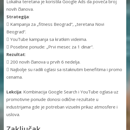
Lokalna teretana je koristila Google Ads da poveća broj
novih članova.
Strategija
:
 Kampanja za „fitness Beograd“, „teretana Novi
Beograd“.
 YouTube kampanja sa kratkim videima.
 Posebne ponude: „Prvi mesec za 1 dinar“.
Rezultat
:
 200 novih članova u prvih 6 nedelja.
 Najbolje su radili oglasi sa istaknutim benefitima i promo
cenama.
Lekcija
: Kombinacija Google Search i YouTube oglasa uz
promotivne ponude donosi odlične rezultate u
industrijama gde je potreban vizuelni prikaz atmosfere i
uslova.
Zaključak