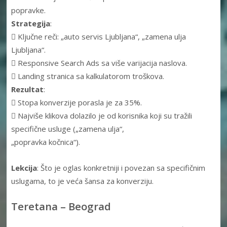
popravke.
Strategija
:
 Ključne reči: „auto servis Ljubljana“, „zamena ulja
Ljubljana“.
 Responsive Search Ads sa više varijacija naslova.
 Landing stranica sa kalkulatorom troškova.
Rezultat
:
 Stopa konverzije porasla je za 35%.
 Najviše klikova dolazilo je od korisnika koji su tražili
specifične usluge („zamena ulja“,
„popravka kočnica“).
Lekcija
: Što je oglas konkretniji i povezan sa specifičnim
uslugama, to je veća šansa za konverziju.
Teretana – Beograd