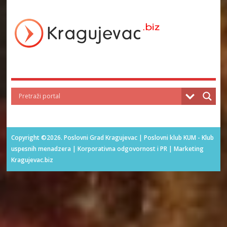
Copyright ©2026. Poslovni Grad Kragujevac | Poslovni klub KUM - Klub
uspesnih menadzera | Korporativna odgovornost i PR | Marketing
Kragujevac.biz