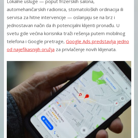
Lokalne usluge — poput frizerskih salona,
automehaničarskih radionica, stomatoloških ordinacija ili
servisa za hitne intervencije — oslanjaju se na brz i
jednostavan način da ih potencijalni klijenti pronađu. U
svetu gde većina korisnika traži rešenja putem mobilnog
telefona i Google pretrage,
Google Ads predstavlja jedno
od najefikasnijih oružja
za privlačenje novih klijenata.