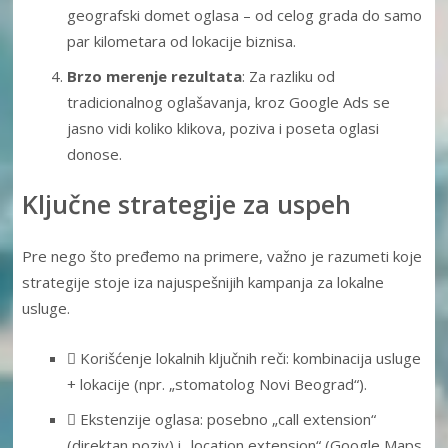
geografski domet oglasa – od celog grada do samo
par kilometara od lokacije biznisa.
Brzo merenje rezultata
: Za razliku od
tradicionalnog oglašavanja, kroz Google Ads se
jasno vidi koliko klikova, poziva i poseta oglasi
donose.
Ključne strategije za uspeh
Pre nego što pređemo na primere, važno je razumeti koje
strategije stoje iza najuspešnijih kampanja za lokalne
usluge.
 Korišćenje lokalnih ključnih reči: kombinacija usluge
+ lokacije (npr. „stomatolog Novi Beograd“).
 Ekstenzije oglasa: posebno „call extension“
(direktan poziv) i „location extension“ (Google Maps