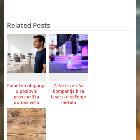
Related Posts
Pametna ulaganja
Zašto sve više
u poslovni
kompanija bira
prostor: šta
lasersko sečenje
donosi veću
metala
funkcionalnost
objekta?