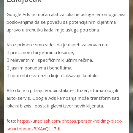
Google Ads je moćan alat za lokalne usluge jer omogućava
poslovanjima da se povežu sa potencijalnim klijentima
upravo u trenutku kada im je usluga potrebna.
Kroz primere smo videli da je uspeh zasnovan na:
 preciznom targetiranju lokacije,
 relevantnim i specifičnim ključnim rečima,
 jasnim ponudama i benefitima,
 upotrebi ekstenzija koje olakšavaju kontakt.
Bilo da je u pitanju vodoinstalater, frizer, stomatolog ili
auto-servis, Google Ads kampanja može transformisati
lokalni biznis i postati glavni izvor novih klijenata.
foto:
https://unsplash.com/photos/person-holding-black-
smartphone-BJXAxQ1L7dI