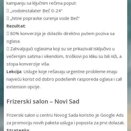
kampanju sa ključnim rečima poput:
 „vodoinstalater Beč 0-24“
 „hitne popravke curenja vode Beč“
Rezultat
:
 80% konverzija je dolazilo direktno putem poziva sa
oglasa.
 Zahvaljujući oglasima koji su se prikazivali isključivo u
večernjim satima i vikendom, troškovi po kliku su bili niži, a
stopa konverzije viša.
Lekcija
: Usluge koje rešavaju urgentne probleme imaju
najveću korist od dobro podešenih rasporeda oglasa i call
extension opcije.
Frizerski salon – Novi Sad
Frizerski salon u centru Novog Sada koristio je Google Ads
za promociju novih paketa usluga i popusta za prvi dolazak.
Strategija
: