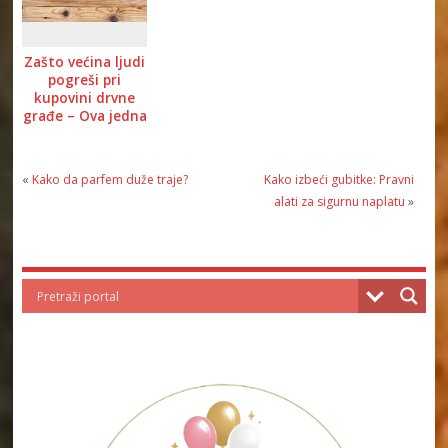
Zašto većina ljudi
pogreši pri
kupovini drvne
građe – Ova jedna
odluka može vas
koštati mnogo
novca
«
Kako da parfem duže traje?
Kako izbeći gubitke: Pravni
alati za sigurnu naplatu
»