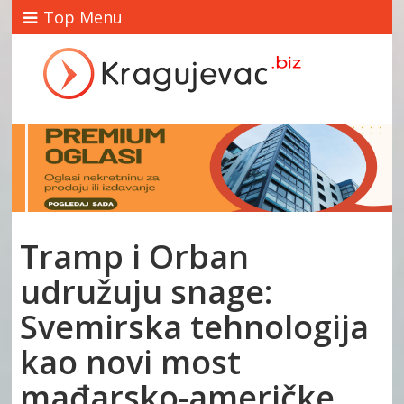
Top Menu
Tramp i Orban
udružuju snage:
Svemirska tehnologija
kao novi most
mađarsko-američke