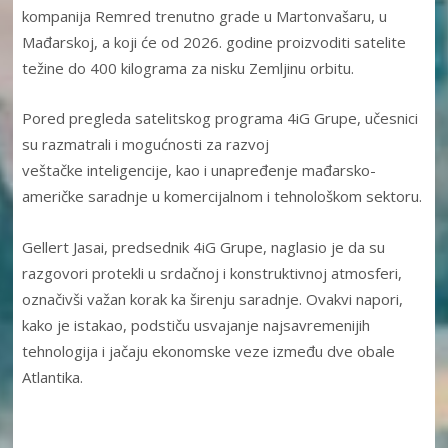
kompanija Remred trenutno grade u Martonvašaru, u
Mađarskoj, a koji će od 2026. godine proizvoditi satelite
težine do 400 kilograma za nisku Zemljinu orbitu.
Pored pregleda satelitskog programa 4iG Grupe, učesnici
su razmatrali i mogućnosti za razvoj
veštačke inteligencije, kao i unapređenje mađarsko-
američke saradnje u komercijalnom i tehnološkom sektoru.
Gellert Jasai, predsednik 4iG Grupe, naglasio je da su
razgovori protekli u srdačnoj i konstruktivnoj atmosferi,
označivši važan korak ka širenju saradnje. Ovakvi napori,
kako je istakao, podstiču usvajanje najsavremenijih
tehnologija i jačaju ekonomske veze između dve obale
Atlantika.