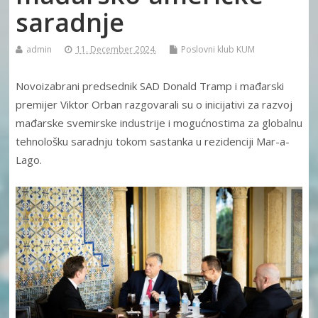
saradnje
admin
11. December 2024.
Poslovni klub KUM
Novoizabrani predsednik SAD Donald Tramp i mađarski
premijer Viktor Orban razgovarali su o inicijativi za razvoj
mađarske svemirske industrije i mogućnostima za globalnu
tehnološku saradnju tokom sastanka u rezidenciji Mar-a-
Lago.