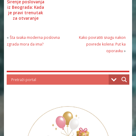
Širenje poslovanja
iz Beograda: Kada
je pravi trenutak
za otvaranje
filijala u Srbiji?
«
Šta svaka moderna poslovna
Kako povratiti snagu nakon
zgrada mora da ima?
povrede kolena: Put ka
oporavku
»