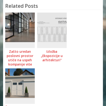
Related Posts
Zašto uredan
Izložba
poslovni prostor
„Ekspozicije u
utiče na uspeh
arhitekturi“
kompanije više
nego što mislite