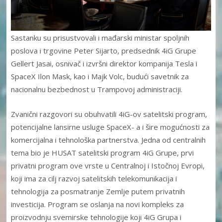
Sastanku su prisustvovali i mađarski ministar spoljnih
poslova i trgovine Peter Sijarto, predsednik 4iG Grupe
Gellert Jasai, osnivač i izvršni direktor kompanija Tesla i
SpaceX Ilon Mask, kao i Majk Volc, budući savetnik za
nacionalnu bezbednost u Trampovoj administraciji.
Zvanični razgovori su obuhvatili 4iG-ov satelitski program,
potencijalne lansirne usluge SpaceX- a i šire mogućnosti za
komercijalna i tehnološka partnerstva. Jedna od centralnih
tema bio je HUSAT satelitski program 4iG Grupe, prvi
privatni program ove vrste u Centralnoj i Istočnoj Evropi,
koji ima za cilj razvoj satelitskih telekomunikacija i
tehnologija za posmatranje Zemlje putem privatnih
investicija. Program se oslanja na novi kompleks za
proizvodnju svemirske tehnologije koji 4iG Grupa i