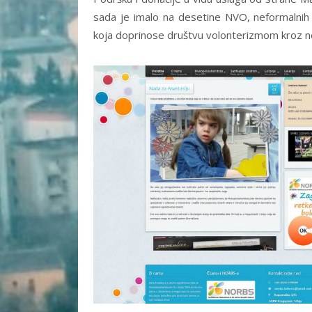
sada je imalo na desetine NVO, neformalnih 
koja doprinose društvu volonterizmom kroz n