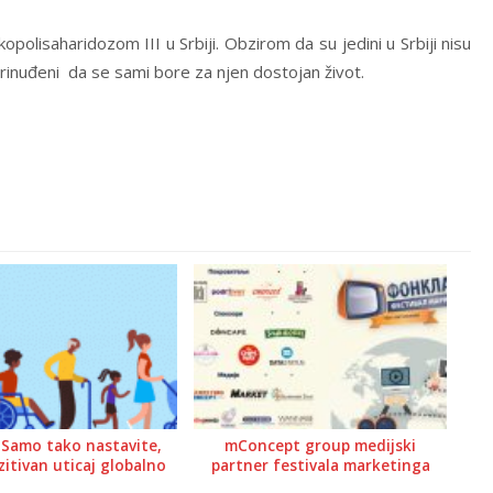
polisaharidozom III u Srbiji. Obzirom da su jedini u Srbiji nisu
inuđeni da se sami bore za njen dostojan život.
 Samo tako nastavite,
mConcept group medijski
ozitivan uticaj globalno
partner festivala marketinga