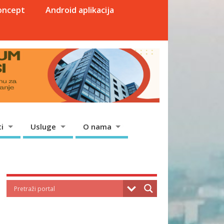
oncept
Android aplikacija
i
Usluge
O nama