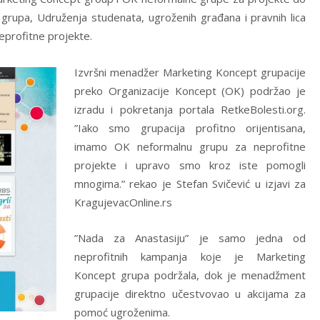
grupa, Udruženja studenata, ugroženih građana i pravnih lica
eprofitne projekte.
Izvršni menadžer Marketing Koncept grupacije
preko Organizacije Koncept (OK) podržao je
izradu i pokretanja portala RetkeBolesti.org.
”Iako smo grupacija profitno orijentisana,
imamo OK neformalnu grupu za neprofitne
projekte i upravo smo kroz iste pomogli
mnogima.” rekao je Stefan Svičević u izjavi za
KragujevacOnline.rs
”Nada za Anastasiju” je samo jedna od
neprofitnih kampanja koje je Marketing
Koncept grupa podržala, dok je menadžment
grupacije direktno učestvovao u akcijama za
pomoć ugroženima.