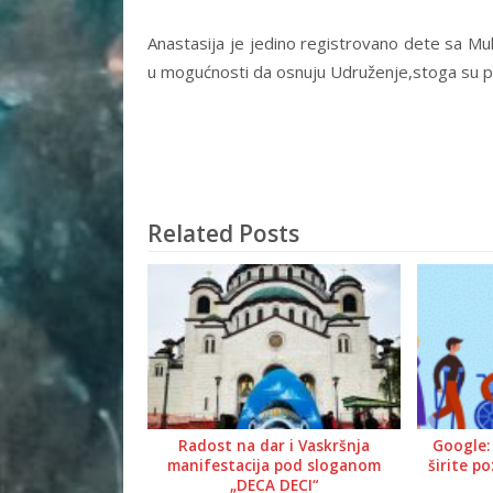
Anastasija je jedino registrovano dete sa Muko
u mogućnosti da osnuju Udruženje,stoga su pr
Related Posts
Radost na dar i Vaskršnja
Google:
manifestacija pod sloganom
širite p
„DECA DECI“