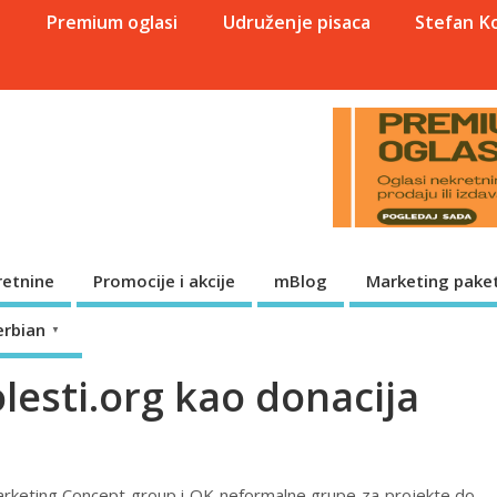
a
Premium oglasi
Udruženje pisaca
Stefan K
retnine
Promocije i akcije
mBlog
Marketing paket
erbian
▼
lesti.org kao donacija
Marketing Concept group i OK neformalne grupe za projekte do