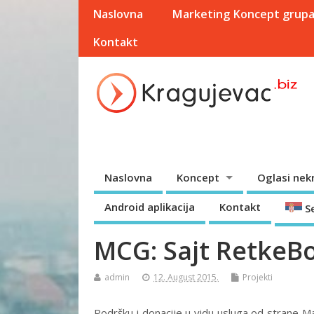
Naslovna
Marketing Koncept grup
Kontakt
Naslovna
Koncept
Oglasi nek
Android aplikacija
Kontakt
S
MCG: Sajt RetkeBo
admin
12. August 2015.
Projekti
Podršku i donacije u vidu usluga od strane 