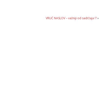
VRUĆ NASLOV – važniji od sadržaja !?
»