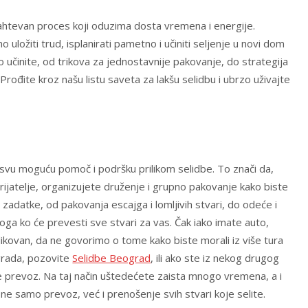
zahtevan proces koji oduzima dosta vremena i energije.
 uložiti trud, isplanirati pametno i učiniti seljenje u novi dom
 to učinite, od trikova za jednostavnije pakovanje, do strategija
ođite kroz našu listu saveta za lakšu selidbu i ubrzo uživajte
vu moguću pomoč i podršku prilikom selidbe. To znači da,
ijatelje, organizujete druženje i grupno pakovanje kako biste
 zadatke, od pakovanja escajga i lomljivih stvari, do odeće i
oga ko će prevesti sve stvari za vas. Čak iako imate auto,
kovan, da ne govorimo o tome kako biste morali iz više tura
ograda, pozovite
Selidbe Beograd
, ili ako ste iz nekog drugog
jte prevoz. Na taj način uštedećete zaista mnogo vremena, a i
 ne samo prevoz, već i prenošenje svih stvari koje selite.