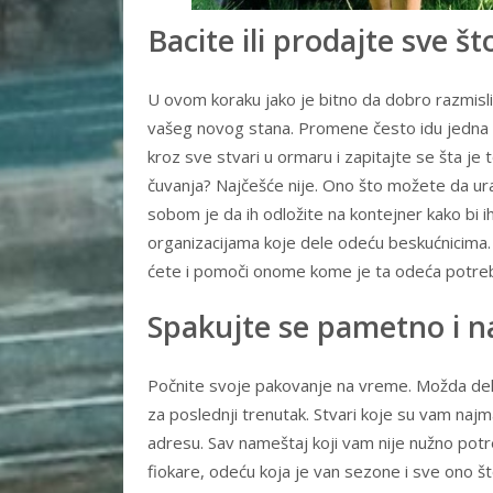
Bacite ili prodajte sve š
U ovom koraku jako je bitno da dobro razmislit
vašeg novog stana. Promene često idu jedna u
kroz sve stvari u ormaru i zapitajte se šta je 
čuvanja? Najčešće nije. Ono što možete da ur
sobom je da ih odložite na kontejner kako bi ih u
organizacijama koje dele odeću beskućnicima.
ćete i pomoči onome kome je ta odeća potre
Spakujte se pametno i 
Počnite svoje pakovanje na vreme. Možda deluje
za poslednji trenutak. Stvari koje su vam naj
adresu. Sav nameštaj koji vam nije nužno pot
fiokare, odeću koja je van sezone i sve ono š