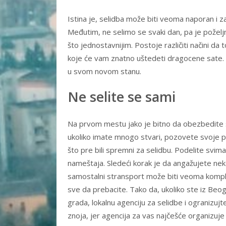
Istina je, selidba može biti veoma naporan i 
Međutim, ne selimo se svaki dan, pa je poželjno
što jednostavnijim. Postoje različiti načini da
koje će vam znatno uštedeti dragocene sate. Pr
u svom novom stanu.
Ne selite se sami
Na prvom mestu jako je bitno da obezbedite s
ukoliko imate mnogo stvari, pozovete svoje pr
što pre bili spremni za selidbu. Podelite svima
nameštaja. Sledeći korak je da angažujete nek
samostalni stransport može biti veoma kompli
sve da prebacite. Tako da, ukoliko ste iz Be
grada, lokalnu agenciju za selidbe i ogranizu
znoja, jer agencija za vas najčešće organizuje