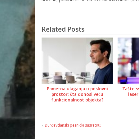
Related Posts
Pametna ulaganja u poslovni
Zašto s
prostor: šta donosi veću
lase
funkcionalnost objekta?
«
Đurđevdanski pesnički susreti￼