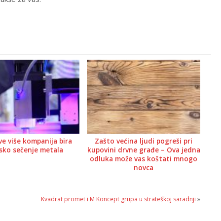
ve više kompanija bira
Zašto većina ljudi pogreši pri
rsko sečenje metala
kupovini drvne građe – Ova jedna
odluka može vas koštati mnogo
novca
Kvadrat promet i M Koncept grupa u strateškoj saradnji
»