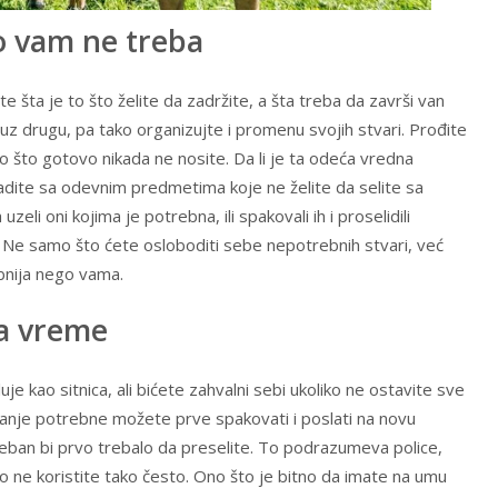
to vam ne treba
e šta je to što želite da zadržite, a šta treba da završi van
z drugu, pa tako organizujte i promenu svojih stvari. Prođite
to što gotovo nikada ne nosite. Da li je ta odeća vredna
adite sa odevnim predmetima koje ne želite da selite sa
zeli oni kojima je potrebna, ili spakovali ih i proselidili
 Ne samo što ćete osloboditi sebe nepotrebnih stvari, već
bnija nego vama.
na vreme
 kao sitnica, ali bićete zahvalni sebi ukoliko ne ostavite sve
manje potrebne možete prve spakovati i poslati na novu
reban bi prvo trebalo da preselite. To podrazumeva police,
to ne koristite tako često. Ono što je bitno da imate na umu