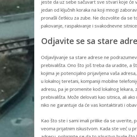
jeste da uz sebe sačuvart sve stvari koje ć
jedan od ključnih koraka na koji mnogi zaborav
pronašli četkicu za zube. Ne dozvolite da se t
pakovanje, raspakivanje i svakodnevne sitnice
Odjavite se sa stare adr
Odjavljivanje sa stare adrese ne podrazumev
prebivališta. Ono što još treba da uradite, a 
kojima je potencijalno prijavljena vaša adre
u lokalnoj teretani, kompaniji mobilne telefon
adresu, pa je promenite kod lokalnog lekara, zu
prebivališta. Može delovati kao sitnica, ali ako
niko ne garantuje da će vas kontaktirati i oba
Kao što ste i sami imali prilike da se uverite, 
veoma prijatnim iskustvom. Kada ste već u pri
adresu, pobirinite se da to iskustvo bude što 