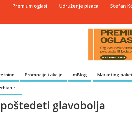
a
Premium oglasi
Udruženje pisaca
Stefan K
retnine
Promocije i akcije
mBlog
Marketing paket
erbian
▼
s poštedeti glavobolja