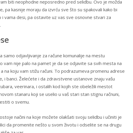
e vam biti neophodne neposredno pred selidbu. Ovo je možda
e, pa kasnije moraju da izvrću sve što su spakovali kako bi
o i vama desi, pa ostavite uz vas sve osnovne stvari za
.
ese
a samo odjavljivanje za račune komunalije na mestu
što vam nije palo na pamet je da se odjavite sa svih mesta na
sa, a na koju vam stižu računi. To podrazumeva promenu adrese
ije, i banci. Želećete i da zdravstvene ustanove znaju vašu
bara, veerinara, i ostalih kod kojih ste obeležili mestot
 novom stanaru koji se uselio u vaš stari stan stignu račnuni,
vestiti o svemu.
postoje načini na koje možete olakšati svoju selidbu i učiniti je
lici da promenite nešto u svom životu i odselite se na drugu
lakše za vas.