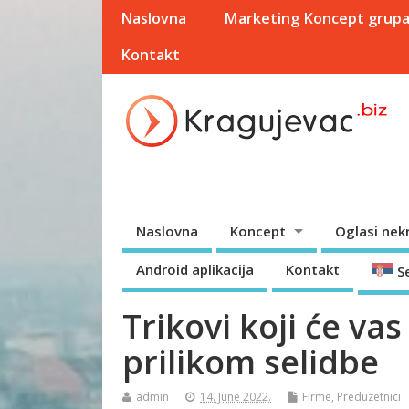
Naslovna
Marketing Koncept grup
Kontakt
Naslovna
Koncept
Oglasi nek
Android aplikacija
Kontakt
S
Trikovi koji će va
prilikom selidbe
admin
14. June 2022.
Firme
,
Preduzetnici