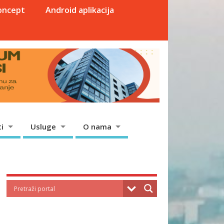
oncept
Android aplikacija
i
Usluge
O nama