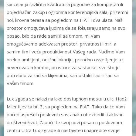
kancelarija različitih kvadratura pogodne za kompletan ili
pojedinačan zakup i ogromna konferencijska sala, prizemni
hol, krovna terasa sa pogledom na FIAT i dva ulaza. Naš
prostor omogućava ljudima da se fokusiraju samo na svoj
posao, bilo da rade sami ili sa timom, mi Vam
omogućavamo adekvatan prostor, privatnost i mir, a
samim tim i veću produktivnost Vašeg rada. Nudimo Vam
prelep ambijent, odličnu lokaciju, prirodno osvetljenje uz
neverovatan komfor, prostore za sastanke, sve što je
potrebno za rad sa klijentima, samostalni rad ili rad sa
Vašim timom.
Lux zgada se nalazi na lako dostupnom mestu u ulici Hadži
Milentijevića br. 3, sa pogledom na FIAT. Tako da će Vam
pored uspešnih poslovnih sastanaka obezbediti i aktivan
društveni život. Započnite svoj novi posao u poslovnom
centru Ultra Lux zgrade ili nastavite i unapredite svoje