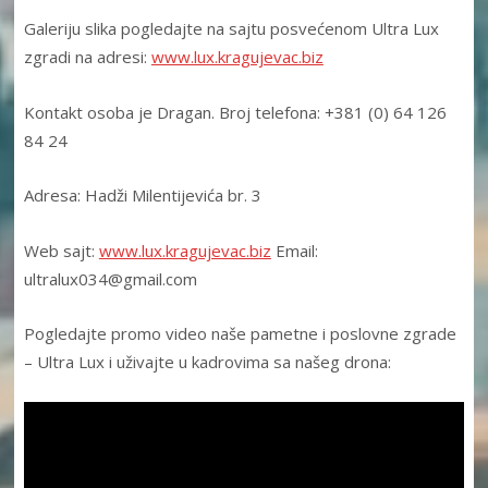
Galeriju slika pogledajte na sajtu posvećenom Ultra Lux
zgradi na adresi:
www.lux.kragujevac.biz
Kontakt osoba je Dragan. Broj telefona: +381 (0) 64 126
84 24
Adresa: Hadži Milentijevića br. 3
Web sajt:
www.lux.kragujevac.biz
Email:
ultralux034@gmail.com
Pogledajte promo video naše pametne i poslovne zgrade
– Ultra Lux i uživajte u kadrovima sa našeg drona: