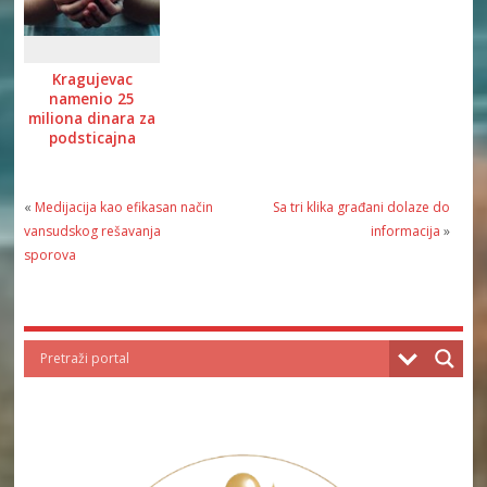
Kragujevac
namenio 25
miliona dinara za
podsticajna
bespovratna
sredstva
poljoprivrednicima
«
Medijacija kao efikasan način
Sa tri klika građani dolaze do
vansudskog rešavanja
informacija
»
sporova