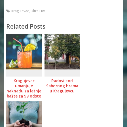
Kragujevac
,
Ultra Lux
Related Posts
Kragujevac
Radovi kod
umanjuje
Sabornog hrama
naknadu za letnje
u Kragujevcu
bašte za 99 odsto