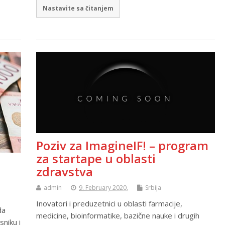
Nastavite sa čitanjem
Poziv za ImagineIF! – program
za startape u oblasti
zdravstva
admin
9. February 2020.
Srbija
Inovatori i preduzetnici u oblasti farmacije,
da
medicine, bioinformatike, bazične nauke i drugih
niku i