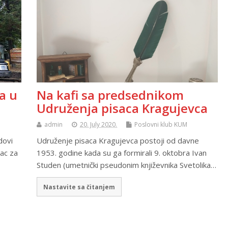
a u
Na kafi sa predsednikom
Udruženja pisaca Kragujevca
admin
20. July 2020.
Poslovni klub KUM
dovi
Udruženje pisaca Kragujevca postoji od davne
vac za
1953. godine kada su ga formirali 9. oktobra Ivan
Studen (umetnički pseudonim književnika Svetolika…
Nastavite sa čitanjem