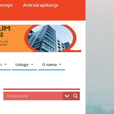
oncept
Android aplikacija
i
Usluge
O nama