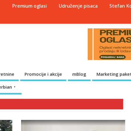
a
Premium oglasi
Udruženje pisaca
Stefan K
retnine
Promocije i akcije
mBlog
Marketing paket
erbian
▼