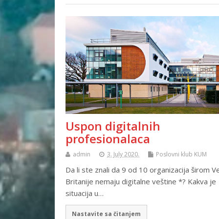
Uspon digitalnih
profesionalaca
admin
3. July 2020.
Poslovni klub KUM
Da li ste znali da 9 od 10 organizacija širom Ve
Britanije nemaju digitalne veštine *? Kakva je
situacija u…
Nastavite sa čitanjem