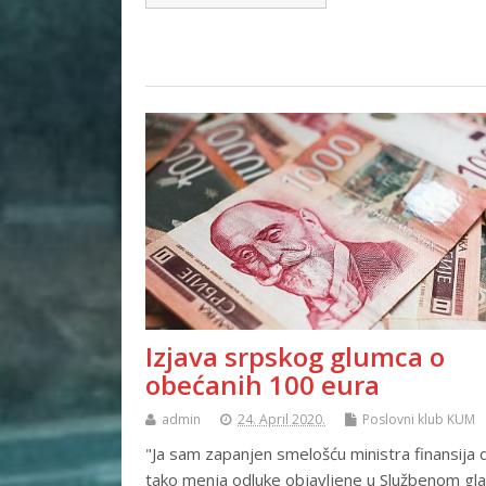
Izjava srpskog glumca o
obećanih 100 eura
admin
24. April 2020.
Poslovni klub KUM
"Ja sam zapanjen smelošću ministra finansija 
tako menja odluke objavljene u Službenom glas