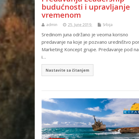
budućnosti i upravljanje
vremenom
admin
25. June 2019.
Srbija
Sredinom juna održano je veoma korisno
predavanje na koje je pozvano uredništvo por
Marketing Koncept grupe. Predavanje pod n
i…
Nastavite sa čitanjem