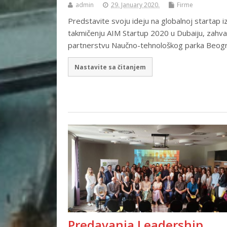
admin
29. January 2020.
Firme
Predstavite svoju ideju na globalnoj startap iz
takmičenju AIM Startup 2020 u Dubaiju, zahval
partnerstvu Naučno-tehnološkog parka Beog
Nastavite sa čitanjem
Predavanja Leadership