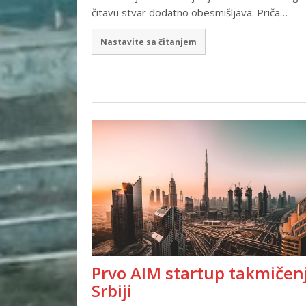
čitavu stvar dodatno obesmišljava. Priča…
Nastavite sa čitanjem
Prvo AIM startup takmičen
Srbiji