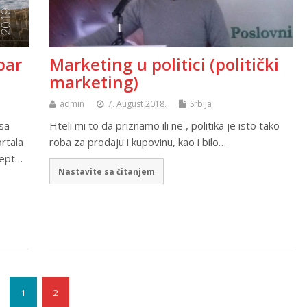
par
Marketing u politici (politički
marketing)
admin
7. August 2018.
Srbija
 sa
Hteli mi to da priznamo ili ne , politika je isto tako
rtala
roba za prodaju i kupovinu, kao i bilo…
cept…
Nastavite sa čitanjem
1
2