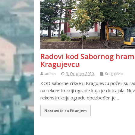
Radovi kod Sabornog hram
Kragujevcu
admin
3. October 2020.
Kragujevac
KOD Saborne crkve u Kragujevcu počeli su ra
na rekonstrukciji ograde koja je dotrajala. No
rekonstrukciju ograde obezbeđen je…
Nastavite sa čitanjem