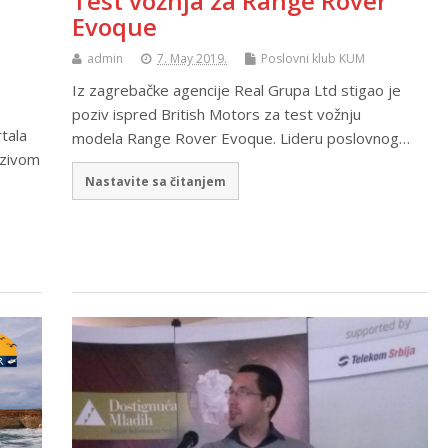
Test vožnja za Range Rover
Evoque
admin
7. May 2019.
Poslovni klub KUM
Iz zagrebačke agencije Real Grupa Ltd stigao je
poziv ispred British Motors za test vožnju
tala
modela Range Rover Evoque. Lideru poslovnog…
azivom
Nastavite sa čitanjem