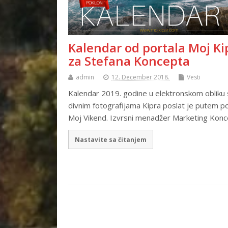
Kalendar od portala Moj Ki
za Stefana Koncepta
admin
12. December 2018.
Vesti
Kalendar 2019. godine u elektronskom obliku
divnim fotografijama Kipra poslat je putem po
Moj Vikend. Izvrsni menadžer Marketing Kon
Nastavite sa čitanjem