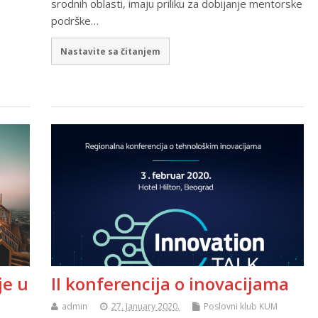
srodnih oblasti, imaju priliku za dobijanje mentorske
podrške…
Nastavite sa čitanjem
je u
II konferencija o inovacijama
admin
27. January 2020.
Poslovni klub KUM