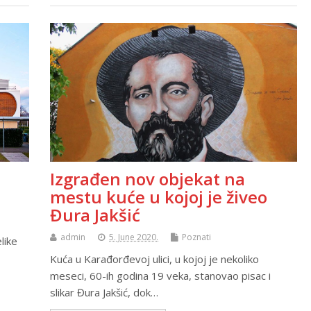
Izgrađen nov objekat na
mestu kuće u kojoj je živeo
Đura Jakšić
admin
5. June 2020.
Poznati
like
Kuća u Karađorđevoj ulici, u kojoj je nekoliko
meseci, 60-ih godina 19 veka, stanovao pisac i
slikar Đura Jakšić, dok…