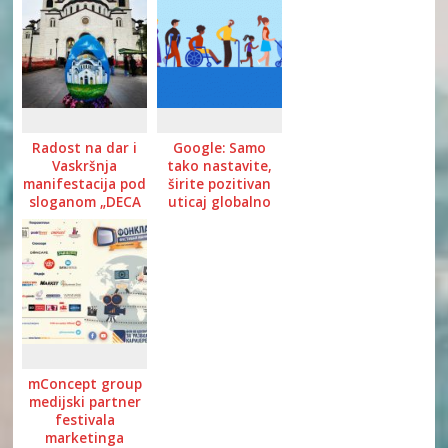
Radost na dar i
Google: Samo
Vaskršnja
tako nastavite,
manifestacija pod
širite pozitivan
sloganom „DECA
uticaj globalno
DECI“
mConcept group
medijski partner
festivala
marketinga