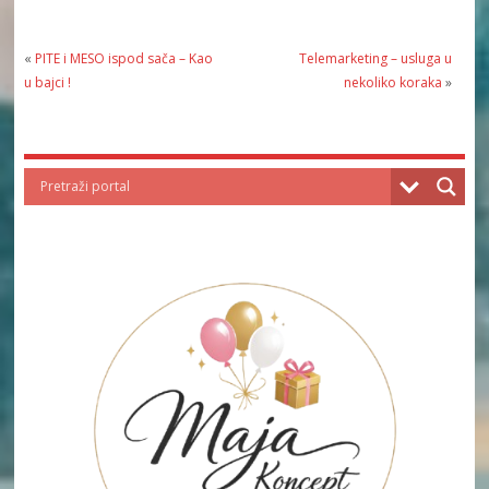
«
PITE i MESO ispod sača – Kao
Telemarketing – usluga u
u bajci !
nekoliko koraka
»